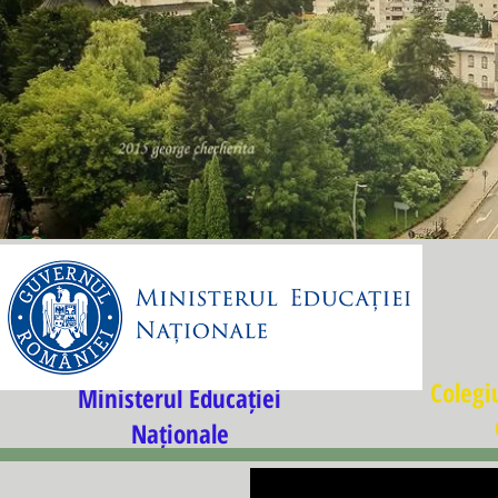
Colegi
Ministerul Educației
Naț
ionale