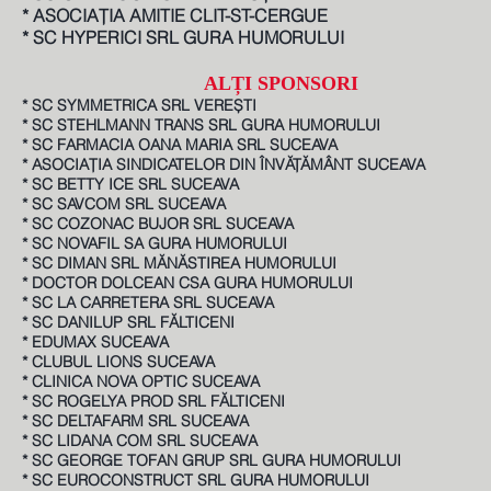
* ASOCIAȚIA AMITIE CLIT-ST-CERGUE
* SC HYPERICI SRL GURA HUMORULUI
ALȚI SPONSORI
* SC SYMMETRICA SRL VEREȘTI
* SC STEHLMANN TRANS SRL GURA HUMORULUI
* SC FARMACIA OANA MARIA SRL SUCEAVA
* ASOCIAȚIA SINDICATELOR DIN ÎNVĂȚĂMÂNT SUCEAVA
* SC BETTY ICE SRL SUCEAVA
* SC SAVCOM SRL SUCEAVA
* SC COZONAC BUJOR SRL SUCEAVA
* SC NOVAFIL SA GURA HUMORULUI
* SC DIMAN SRL MĂNĂSTIREA HUMORULUI
* DOCTOR DOLCEAN CSA GURA HUMORULUI
* SC LA CARRETERA SRL SUCEAVA
* SC DANILUP SRL FĂLTICENI
* EDUMAX SUCEAVA
* CLUBUL LIONS SUCEAVA
* CLINICA NOVA OPTIC SUCEAVA
* SC ROGELYA PROD SRL FĂLTICENI
* SC DELTAFARM SRL SUCEAVA
* SC LIDANA COM SRL SUCEAVA
* SC GEORGE TOFAN GRUP SRL GURA HUMORULUI
* SC EUROCONSTRUCT SRL GURA HUMORULUI