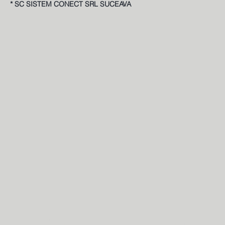
* SC SISTEM CONECT SRL SUCEAVA
Colegiul "Alexandru cel Bun" Gura H